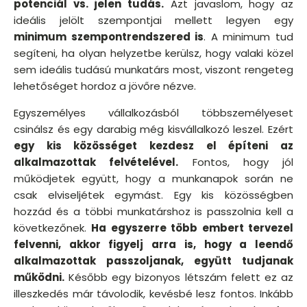
potenciál vs. jelen tudás.
Azt javaslom, hogy az
ideális jelölt szempontjai mellett legyen egy
minimum szempontrendszered is
. A minimum tud
segíteni, ha olyan helyzetbe kerülsz, hogy valaki közel
sem ideális tudású munkatárs most, viszont rengeteg
lehetőséget hordoz a jövőre nézve.
Egyszemélyes vállalkozásból többszemélyeset
csinálsz és egy darabig még kisvállalkozó leszel. Ezért
egy kis közösséget kezdesz el építeni az
alkalmazottak felvételével.
Fontos, hogy jól
működjetek együtt, hogy a munkanapok során ne
csak elviseljétek egymást. Egy kis közösségben
hozzád és a többi munkatárshoz is passzolnia kell a
következőnek.
Ha egyszerre több embert tervezel
felvenni, akkor figyelj arra is, hogy a leendő
alkalmazottak passzoljanak, együtt tudjanak
működni.
Később egy bizonyos létszám felett ez az
illeszkedés már távolodik, kevésbé lesz fontos. Inkább