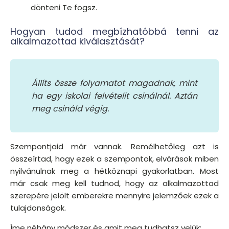
dönteni Te fogsz.
Hogyan tudod megbízhatóbbá tenni az
alkalmazottad kiválasztását?
Állíts össze folyamatot magadnak, mint
ha egy iskolai felvételit csinálnál. Aztán
meg csináld végig.
Szempontjaid már vannak. Remélhetőleg azt is
összeírtad, hogy ezek a szempontok, elvárások miben
nyilvánulnak meg a hétköznapi gyakorlatban. Most
már csak meg kell tudnod, hogy az alkalmazottad
szerepére jelölt emberekre mennyire jelemzőek ezek a
tulajdonságok.
Íme néhány módszer és amit meg tudhatsz velük: