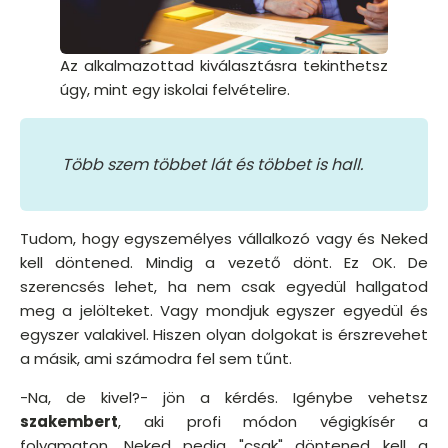
Az alkalmazottad kiválasztásra tekinthetsz
úgy, mint egy iskolai felvételire.
Több szem többet lát és többet is hall.
Tudom, hogy egyszemélyes vállalkozó vagy és Neked
kell döntened. Mindig a vezető dönt. Ez OK. De
szerencsés lehet, ha nem csak egyedül hallgatod
meg a jelölteket. Vagy mondjuk egyszer egyedül és
egyszer valakivel. Hiszen olyan dolgokat is érszrevehet
a másik, ami számodra fel sem tűnt.
-Na, de kivel?- jön a kérdés. Igénybe vehetsz
szakembert
, aki profi módon végigkísér a
folyamaton. Neked pedig "csak" döntened kell a