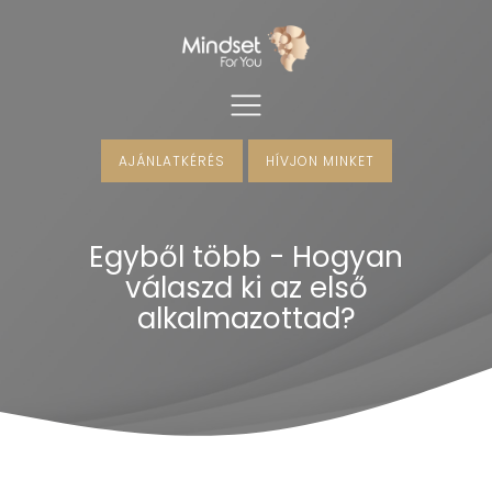
AJÁNLATKÉRÉS
HÍVJON MINKET
menu
Egyből több - Hogyan
menu
válaszd ki az első
alkalmazottad?