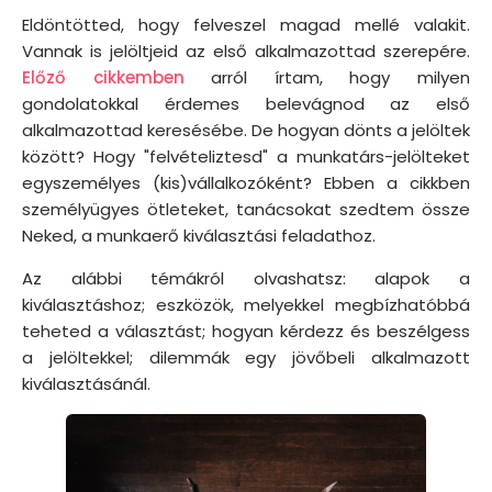
Eldöntötted, hogy felveszel magad mellé valakit.
Vannak is jelöltjeid az első alkalmazottad szerepére.
Előző cikkemben
arról írtam, hogy milyen
gondolatokkal érdemes belevágnod az első
alkalmazottad keresésébe. De hogyan dönts a jelöltek
között? Hogy "felvételiztesd" a munkatárs-jelölteket
egyszemélyes (kis)vállalkozóként? Ebben a cikkben
személyügyes ötleteket, tanácsokat szedtem össze
Neked, a munkaerő kiválasztási feladathoz.
Az alábbi témákról olvashatsz: alapok a
kiválasztáshoz; eszközök, melyekkel megbízhatóbbá
teheted a választást; hogyan kérdezz és beszélgess
a jelöltekkel; dilemmák egy jövőbeli alkalmazott
kiválasztásánál.