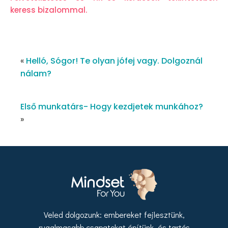
keress bizalommal.
«
Helló, Sógor! Te olyan jófej vagy. Dolgoznál
nálam?
Első munkatárs- Hogy kezdjetek munkához?
»
Veled dolgozunk: embereket fejlesztünk,
rugalmasabb csapatokat építünk, és tartós