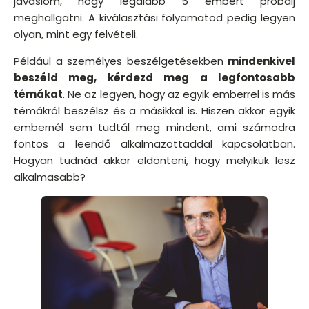
javaslom, hogy legalább 5 embert próbálj
meghallgatni. A kiválasztási folyamatod pedig legyen
olyan, mint egy felvételi.
Például a személyes beszélgetésekben
mindenkivel
beszéld meg, kérdezd meg a legfontosabb
témákat
. Ne az legyen, hogy az egyik emberrel is más
témákról beszélsz és a másikkal is. Hiszen akkor egyik
embernél sem tudtál meg mindent, ami számodra
fontos a leendő alkalmazottaddal kapcsolatban.
Hogyan tudnád akkor eldönteni, hogy melyikük lesz
alkalmasabb?