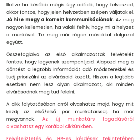
Illetve ha később mégis úgy adódik, hogy felveszed,
akkor fontos, hogy jelen helyzetben szépen váljatok el.
Jó híre megy a korrekt kommunikációnak.
Az meg
nagyon kellemetlen, ha valaki felhív, hogy mi a helyzet
a munkával. Te meg már régen másokkal dolgozol
együtt.
Összefoglalva az első alkalmazottak felvételét
fontos, hogy legyenek szempontjaid. Alapozd meg a
döntést a legtöbb információt adó módszerekkel és
tudj priorizálni az elvárásaid között. Hiszen a legtöbb
esetben nem lesz olyan alkalmazott, aki minden
elvárásodnak meg tud felelni.
A cikk folytatásában arról olvashatsz majd, hogy mit
kezdj az első/első pár munkatárssal, ha már
megvannak.
Az új munkatárs fogadásáról
olvashatsz egy korábbi cikkünkben.
Felvételiztetés és HR-es kérdések tekintetében