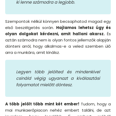
ki lenne számodra a legjobb.
Szempontok nélkül könnyen becsaphatod magad egy
első beszélgetés során.
Hajlamos lehetsz úgy és
olyan dolgokat kérdezni, amit hallani akarsz.
És
aztán számodra nem is olyan fontos jellemzők alapján
dönteni arról, hogy alkalmas-e a veled szemben ülő
arra a munkára, amit kínálsz.
Legyen több jelölted és mindenkivel
csináld végig ugyanazt a kiválasztási
folyamatot mielőtt döntesz.
A több jelölt több mint két ember!
Tudom, hogy a
mai munkaerőpiacon nehéz embert találni, de azt