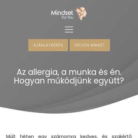
AJÁNLATKÉRÉS
HÍVJON MINKET
menu
Az allergia, a munka és én.
menu
Hogyan működjünk együtt?
Múlt héten egy számomra kedves, és szakértő