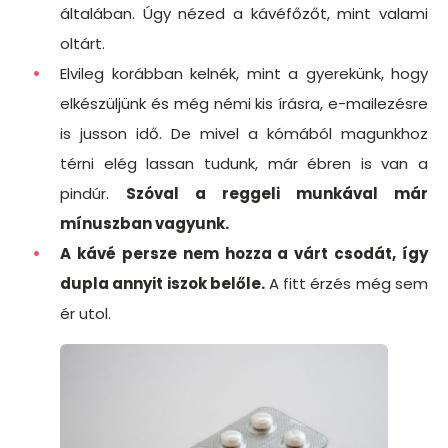
általában. Úgy nézed a kávéfőzőt, mint valami
oltárt.
Elvileg korábban kelnék, mint a gyerekünk, hogy
elkészüljünk és még némi kis írásra, e-mailezésre
is jusson idő. De mivel a kómából magunkhoz
térni elég lassan tudunk, már ébren is van a
pindúr.
Szóval a reggeli munkával már
mínuszban vagyunk.
A kávé persze nem hozza a várt csodát, így
dupla annyit iszok belőle.
A fitt érzés még sem
ér utol.