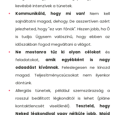
kevésbé intenzívek a tünetek.
Kommunikáld, hogy mi van!
Nem kell
sajnáltatni magad, dehogy. De asszertíven azért
jelezheted, hogy "ez van főnök". Hiszen jobb, ha Ő
is tudja. Úgysem valószínű, hogy ebben az
időszakban fogod megváltani a világot.
Ne mostanra tűz ki olyan célokat
és
feladatokat,
amik egyébként is
nagy
odaadást kívánnak.
Feleslegesen ne kínozd
magad. Teljesítménycsúcsokat nem ilyenkor
döntünk.
Allergiás tünetek, például szemszárazság a
rosszul beállított légkonditól is lehet (pláne
kontaktlencsét viselőknél).
Teszteld, hogy
Neked légkondival vagy nélküle jobb.
Majd