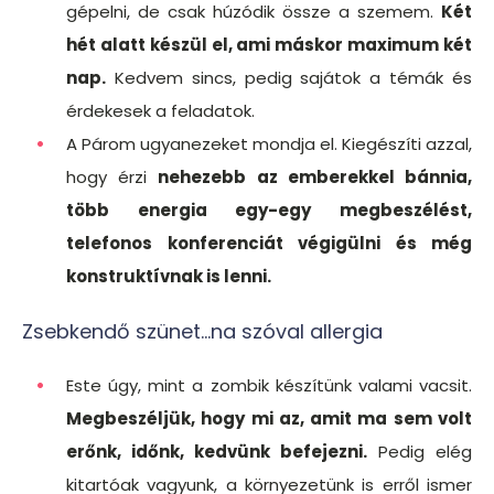
gépelni, de csak húzódik össze a szemem.
Két
hét alatt készül el, ami máskor maximum két
nap.
Kedvem sincs, pedig sajátok a témák és
érdekesek a feladatok.
A Párom ugyanezeket mondja el. Kiegészíti azzal,
hogy érzi
nehezebb az emberekkel bánnia,
több energia egy-egy megbeszélést,
telefonos konferenciát végigülni és még
konstruktívnak is lenni.
Zsebkendő szünet...na szóval allergia
Este úgy, mint a zombik készítünk valami vacsit.
Megbeszéljük, hogy mi az, amit ma sem volt
erőnk, időnk, kedvünk befejezni.
Pedig elég
kitartóak vagyunk, a környezetünk is erről ismer