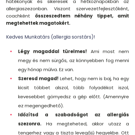
hatékonyak és sikeresek a hétköznapokban az
allergiaszezonban. Viszont szervezetfejlesztőként,
coachként
összeszedtem néhány tippet, amit
megtehettek magatokért.
Kedves Munkatárs (allergia sorstárs)!
Légy magaddal türelmes!
Ami most nem
megy és nem sürgős, az könnyebben fog menni
egy hónap múlva. Ez van.
Szeresd magad!
Lehet, hogy nem is baj, ha egy
kicsit többet alszol, több folyadékot iszol,
kevesebbet görnyedsz a gép előtt. (Amennyire
ez megengedhető).
Időzítsd a szabadságot az allergiás
szezonra.
Ha megteheted, akkor utazz a
tengerhez vagy a tiszta levegőjű hegyekbe. Ott