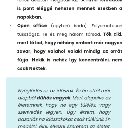
is pont eléggé nehezen mennek ezekben a
napokban.
Open office
(egyterű iroda). Folyamatosan
tüsszögsz, Te és még három társad.
Tök ciki,
mert látod, hogy néhány embert már nagyon
zavar, hogy valahol valaki mindig az orrát
fújja. Nekik is nehéz így koncentrálni, nem
csak Nektek.
Nyűglődés ez az időszak. És én ettől már
alapból
dühös vagyok
. Mert alapelve az
életemnek, hogy ne egy túlélés, vagy
szenvedés legyen. Úgy érzem, hogy
pazarlás ha időszakokat csak túlélünk. Én
megélni, élni, élvezni szeretem az életet,