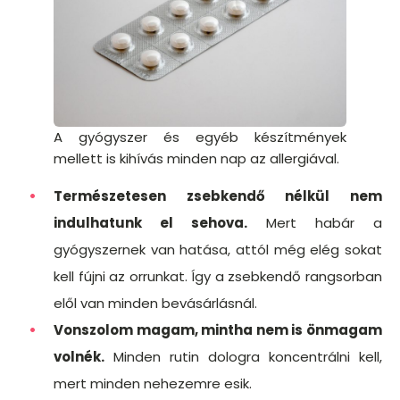
A gyógyszer és egyéb készítmények
mellett is kihívás minden nap az allergiával.
Természetesen zsebkendő nélkül nem
indulhatunk el sehova.
Mert habár a
gyógyszernek van hatása, attól még elég sokat
kell fújni az orrunkat. Így a zsebkendő rangsorban
elől van minden bevásárlásnál.
Vonszolom magam, mintha nem is önmagam
volnék.
Minden rutin dologra koncentrálni kell,
mert minden nehezemre esik.