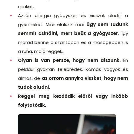
minket.
Aztán allergia gyógyszer és visszük aludni a
gyermeket. Mire elalszik már
úgy sem tudunk
semmit csinálni, mert beüt a gyógyszer.
Így
marad benne a szárítóban és a mosógépben is
a ruha, majd reggel...
Olyan is van persze, hogy nem alszunk.
Én
például gyakran felébredek. Kómás vagyok és
álmos, de
az orrom annyira viszket, hogy nem
tudok aludni.
Reggel meg kezdődik előröl vagy inkább
folytatódik.