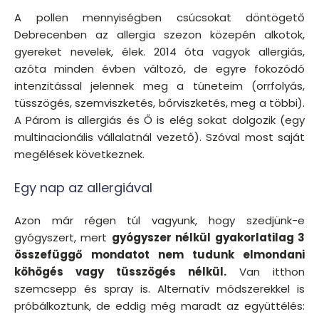
A pollen mennyiségben csúcsokat döntögető
Debrecenben az allergia szezon közepén alkotok,
gyereket nevelek, élek. 2014 óta vagyok allergiás,
azóta minden évben változó, de egyre fokozódó
intenzitással jelennek meg a tüneteim (orrfolyás,
tüsszögés, szemviszketés, bőrviszketés, meg a többi).
A Párom is allergiás és Ő is elég sokat dolgozik (egy
multinacionális vállalatnál vezető). Szóval most saját
megélések következnek.
Egy nap az allergiával
Azon már régen túl vagyunk, hogy szedjünk-e
gyógyszert, mert
gyógyszer nélkül gyakorlatilag 3
összefüggő mondatot nem tudunk elmondani
köhögés vagy tüsszögés nélkül.
Van itthon
szemcsepp és spray is. Alternatív módszerekkel is
próbálkoztunk, de eddig még maradt az együttélés: