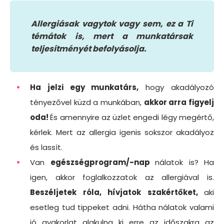
Allergiásak vagytok vagy sem, ez a Ti
témátok is, mert a munkatársak
teljesítményét befolyásolja.
Ha jelzi egy munkatárs,
hogy akadályozó
tényezővel küzd a munkában,
akkor arra figyelj
oda!
És amennyire az üzlet engedi légy megértő,
kérlek. Mert az allergia igenis sokszor akadályoz
és lassít.
Van
egészségprogram/-nap
nálatok is? Ha
igen, akkor foglalkozzatok az allergiával is.
Beszéljetek róla, hívjatok szakértőket,
aki
esetleg tud tippeket adni. Hátha nálatok valami
jó gyakorlat alakulna ki erre az időszakra az