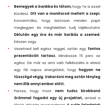
Bemegyek a bankba és látom,
hogy Te is ezzel
küzdesz.
Ott van a monitorod mellett a zsepi.
Koncentrálsz, hogy biztosan minden papír
meglegyen és megfelelően tudj tájékoztatni.
Délután egy óra és már karikás a szemed.
Készen vagy.
Vezetned kell egész reggel, aztán egy
fontos
prezentációt tartasz.
Mindössze 15 perc az
egész. De már az arra való felkészülés is elviszi
egy fél napos energiádat, hogy
hogyan ne
tüsszögd végig. Vakarózni meg aztán tényleg
nem illik annyi ember előtt.
Persze, hogy most
nem tudsz kirobbanó
örömmel fogadni egy új projektet,
amivel a
főnök délután megjutalmaz!
A rutin feladatok